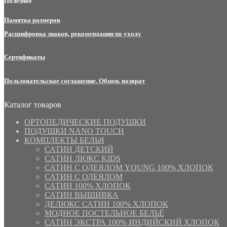
Полезное
Памятка размеров
Расшифровка знаков, рекомендации по уходу
Сертификаты
Пользовательское соглашение. Обмен, возврат
Каталог товаров
ОРТОПЕДИЧЕСКИЕ ПОДУШКИ
ПОДУШКИ NANO TOUCH
КОМПЛЕКТЫ БЕЛЬЯ
САТИН ДЕТСКИЙ
САТИН ЛЮКС KIDS
САТИН С ОДЕЯЛОМ YOUNG 100% ХЛОПОК
САТИН С ОДЕЯЛОМ
САТИН 100% ХЛОПОК
САТИН ВЫШИВКА
ДЕЛЮКС САТИН 100% ХЛОПОК
МОДНОЕ ПОСТЕЛЬНОЕ БЕЛЬЁ
САТИН ЭКСТРА 100% ИНДИЙСКИЙ ХЛОПОК