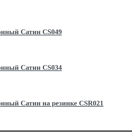
онный Сатин CS049
онный Сатин CS034
онный Сатин на резинке CSR021