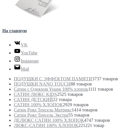
На главную
VK
YouTube
Instagram
Mail
ПОДУШКИ С ЭФФЕКТОМ ПАМЯТИ
37
37 товаров
ПОДУШКИ NANO TOUCH
8
8 товаров
Сатин с Одеялом Young 100% хлопок
11
11 товаров
САТИН ЛЮКС KIDS
25
25 товаров
САТИН ДЕТСКИЙ
2
2 товара
САТИН 100% ХЛОПОК
29
29 товаров
Сатин Роял Тенсель Матрикс
14
14 товаров
Сатин Роял Тенсель Экстра
5
5 товаров
ДЕЛЮКС САТИН 100% ХЛОПОК
47
47 товаров
ЛЮКС-САТИН 100% ХЛОПОК
221
221 товар