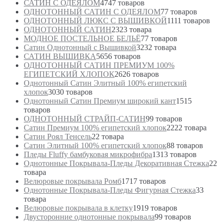
САТИН С ОДЕЯЛОМ
47
47 товаров
ОДНОТОННЫЙ САТИН С ОДЕЯЛОМ
7
7 товаров
ОДНОТОННЫЙ ЛЮКС С ВЫШИВКОЙ
11
11 товаров
ОДНОТОННЫЙ САТИН
23
23 товара
МОДНОЕ ПОСТЕЛЬНОЕ БЕЛЬЁ
7
7 товаров
Сатин Однотонный с Вышивкой
32
32 товара
САТИН ВЫШИВКА
56
56 товаров
ОДНОТОННЫЙ САТИН ПРЕМИУМ 100%
ЕГИПЕТСКИЙ ХЛОПОК
26
26 товаров
Однотонный Сатин Элитный 100% египетский
хлопок
30
30 товаров
Однотонный Сатин Премиум широкий кант
15
15
товаров
ОДНОТОННЫЙ СТРАЙП-САТИН
9
9 товаров
Сатин Премиум 100% египетский хлопок
22
22 товара
Сатин Роял Тенсель
2
2 товара
Сатин Элитный 100% египетский хлопок
8
8 товаров
Пледы Fluffy бамбуковая микрофибра
13
13 товаров
Однотонные Покрывала-Пледы Декоративная Стежка
2
2
товара
Велюровые покрывала Ромб
17
17 товаров
Однотонные Покрывала-Пледы Фигурная Стежка
3
3
товара
Велюровые покрывала в клетку
19
19 товаров
Двусторонние однотонные покрывала
9
9 товаров